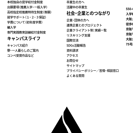
本校独自の奨学給付金制度
卒業生の方へ
出願要項（推薦入学・一般入学）
活躍中の卒業生
550
高校指定校推薦特待生制度（専願）
社会・企業とのつながり
入学相
就学サポート（１・２・３保証）
大阪
企業・団体の方へ
学費について（初年度学費）
徒歩
連携企業とのプロジェクト
編入学
京阪
企業クライアント制：実績⼀覧
専門実践教育訓練給付金制度
京阪
リスキリング支援
キャンパスライフ
大阪
国際交流
75
キャンパス紹介
SDGs活動報告
寮・一人暮らしのご案内
資料請求
コンペ受賞作品など
アクセス
お問合せ
サイトマップ
プライバシーポリシー／苦情・相談窓口
よくある質問