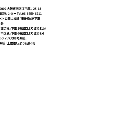
-0002 大阪市西区江戸堀1-25-15
談センター Tel.06-6459-6211
メトロ四つ橋線「肥後橋」駅下車
8分
「渡辺橋」下車 1番出口より徒歩11分
「中之島」下車 6番出口より徒歩8分
シティバス88号系統、
号系統「土佐堀1」より徒歩3分