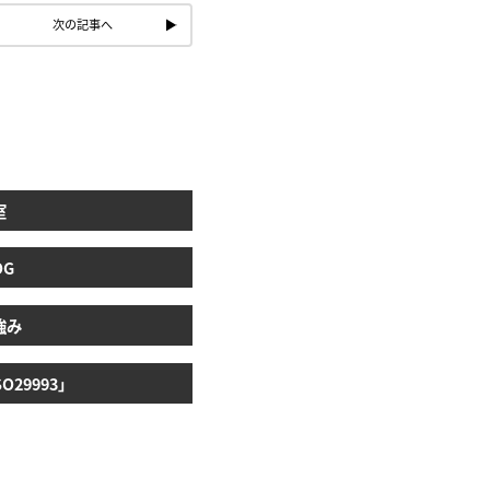
次の記事へ
室
OG
強み
29993」