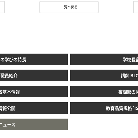
一覧へ戻る
社の学びの特長
学校長
教職員紹介
講師 BL
校基本情報
夜間部の
情報公開
教育品質規格「ISO
ニュース