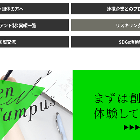
・団体の方へ
連携企業とのプ
アント制：実績⼀覧
リスキリン
国際交流
SDGs活