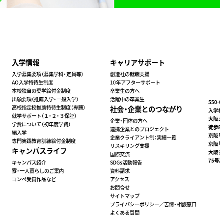
入学情報
キャリアサポート
入学募集要項（募集学科・定員等）
創造社の就職支援
AO入学特待生制度
10年アフターサポート
本校独自の奨学給付金制度
卒業生の方へ
出願要項（推薦入学・一般入学）
活躍中の卒業生
550
高校指定校推薦特待生制度（専願）
社会・企業とのつながり
入学相
就学サポート（１・２・３保証）
大阪
企業・団体の方へ
学費について（初年度学費）
徒歩
連携企業とのプロジェクト
編入学
京阪
企業クライアント制：実績⼀覧
専門実践教育訓練給付金制度
京阪
リスキリング支援
キャンパスライフ
大阪
国際交流
75
キャンパス紹介
SDGs活動報告
寮・一人暮らしのご案内
資料請求
コンペ受賞作品など
アクセス
お問合せ
サイトマップ
プライバシーポリシー／苦情・相談窓口
よくある質問