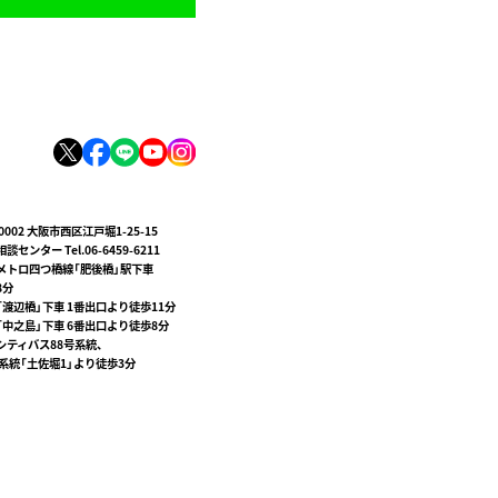
-0002 大阪市西区江戸堀1-25-15
談センター Tel.06-6459-6211
メトロ四つ橋線「肥後橋」駅下車
8分
「渡辺橋」下車 1番出口より徒歩11分
「中之島」下車 6番出口より徒歩8分
シティバス88号系統、
号系統「土佐堀1」より徒歩3分