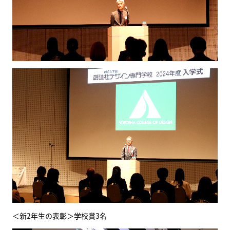
＜新2年生の表彰＞学校賞3名