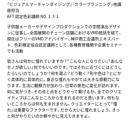
『ビジュアルマーチャンダイジング』『カラープランニング』他講
座担当
AFT 認定色彩講師 NO.１３１
子供服メーカーやデザインプロダクションでの空間演出デザイ
ンに従事し、全国展開のチェーン店舗におけるVMD統括を経て、
現在はフリーのVMDアドバイザー、神戸商工会議所エキスパー
ト、 色彩検定協会認定講師として、各種教育機関や企業セミナー
でも活動
皆さんは何かに憧れていますか？「こんな人になりたい」「あんな
モノが欲しい」何でもいいのです。ではそれに近づくにはどうし
たらいいのでしょうか？何を選ぶ？どう動く？形や色は？とにか
く具体的に具体的に。身近な憧れもやがては大きな原動力にな
ります。生活に観察力が加わり、日常の景色に変化が訪れます。
何に気がつき、その点と点をどうやって繋げるか。全てのクリエ
イティブはこんなところから生まれるのだと思います。何もな
いところからは何も生まれません。クリエイターにとって「憧
れ」は重要なファクターです。だから大いに憧れましょう。きっ
と何がやりたいのか鮮やかに見えてきますよ。