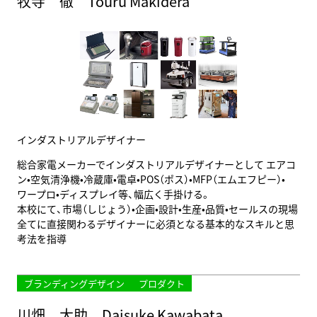
牧寺 徹 Touru Makidera
インダストリアルデザイナー
総合家電メーカーでインダストリアルデザイナーとして エアコ
ン•空気清浄機•冷蔵庫•電卓•POS（ポス）•MFP（エムエフピー）•
ワープロ•ディスプレイ等、幅広く手掛ける。
本校にて、市場（しじょう）•企画•設計•生産•品質•セールスの現場
全てに直接関わるデザイナーに必須となる基本的なスキルと思
考法を指導
ブランディングデザイン
プロダクト
川畑 大助 Daisuke Kawabata