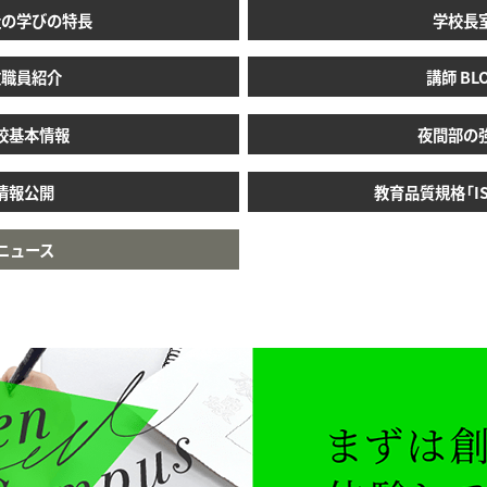
社の学びの特長
学校長
教職員紹介
講師 BL
校基本情報
夜間部の
情報公開
教育品質規格「ISO
ニュース