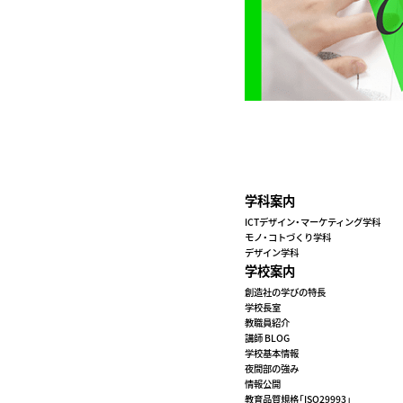
学科案内
ICTデザイン・マーケティング学科
モノ・コトづくり学科
デザイン学科
学校案内
創造社の学びの特長
学校長室
教職員紹介
講師 BLOG
学校基本情報
夜間部の強み
情報公開
教育品質規格「ISO29993」