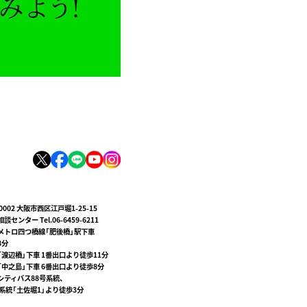
-0002 大阪市西区江戸堀1-25-15
談センター Tel.06-6459-6211
メトロ四つ橋線「肥後橋」駅下車
8分
「渡辺橋」下車 1番出口より徒歩11分
「中之島」下車 6番出口より徒歩8分
シティバス88号系統、
号系統「土佐堀1」より徒歩3分