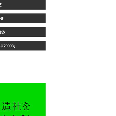
室
OG
強み
29993」