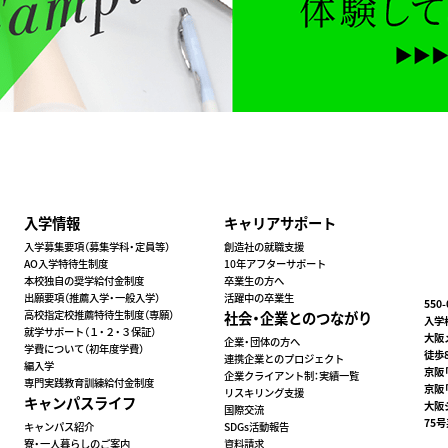
入学情報
キャリアサポート
入学募集要項（募集学科・定員等）
創造社の就職支援
AO入学特待生制度
10年アフターサポート
本校独自の奨学給付金制度
卒業生の方へ
出願要項（推薦入学・一般入学）
活躍中の卒業生
550
高校指定校推薦特待生制度（専願）
社会・企業とのつながり
入学相
就学サポート（１・２・３保証）
大阪
企業・団体の方へ
学費について（初年度学費）
徒歩
連携企業とのプロジェクト
編入学
京阪
企業クライアント制：実績⼀覧
専門実践教育訓練給付金制度
京阪
リスキリング支援
キャンパスライフ
大阪
国際交流
75
キャンパス紹介
SDGs活動報告
寮・一人暮らしのご案内
資料請求