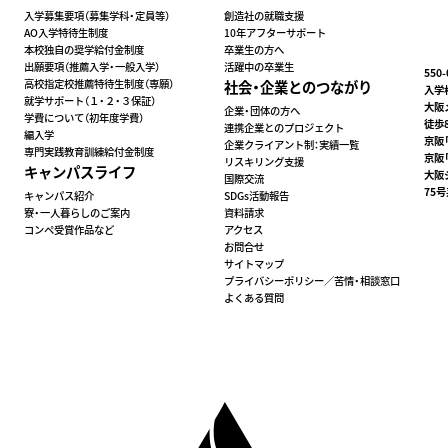
入学募集要項（募集学科・定員等）
創造社の就職支援
AO入学特待生制度
10年アフターサポート
本校独自の奨学給付金制度
卒業生の方へ
出願要項（推薦入学・一般入学）
活躍中の卒業生
550
高校指定校推薦特待生制度（専願）
社会・企業とのつながり
入学相
就学サポート（１・２・３保証）
大阪
企業・団体の方へ
学費について（初年度学費）
徒歩
連携企業とのプロジェクト
編入学
京阪
企業クライアント制：実績⼀覧
専門実践教育訓練給付金制度
京阪
リスキリング支援
キャンパスライフ
大阪
国際交流
75
キャンパス紹介
SDGs活動報告
寮・一人暮らしのご案内
資料請求
コンペ受賞作品など
アクセス
お問合せ
サイトマップ
プライバシーポリシー／苦情・相談窓口
よくある質問