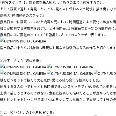
「観察スケッチ」は、対象物を先入観なしにありのままに観察すること、
そして観察を通して発見したことを、見る人に伝わるよう明快に描き出す力を
課題⑧『時間経過のスケッチ』
授業日までに観察しておいた内容を元にして、時間経過による変化に焦点を
各自が観察する対象物を設定し、２４時間毎、１時間毎など一定の時間経過に
授業日には、“変化のポイント”を強調し、８コマのスケッチで表します。
提出作品の中から、対象物も表現法も異なる特徴的な３名の作品を紹介します
①松下 さくら『燃ゆる紙』
紙をピンセットで挟んで火を点け、燃える紙の変化を観察しました。
紹介する３人の中でもっとも短時間で描いたスケッチですが、炎の色と形をわ
上手く描こうとするのではなく、素直に観察して描いたところが良かったと思
紙とピンセット（・・・に見えませんね）をシンプルな線だけで表現して主役の
②馬 悦『バナナの変化を観察する』