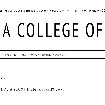
内
オープンキャンパス
入学情報
キャンパスライフ
キャリアサポート
社会・企業とのつながり
コトづくり系
第３・４セッション課題1年生「観察スケッチ」
です。
し違いますが、習得してほしいことは同じです。
！