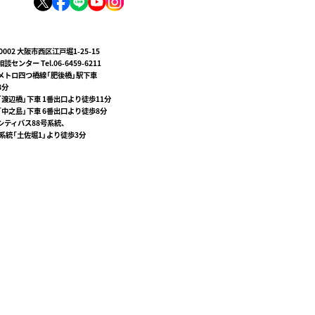
-0002 大阪市西区江戸堀1-25-15
談センター Tel.06-6459-6211
メトロ四つ橋線「肥後橋」駅下車
8分
「渡辺橋」下車 1番出口より徒歩11分
「中之島」下車 6番出口より徒歩8分
シティバス88号系統、
号系統「土佐堀1」より徒歩3分