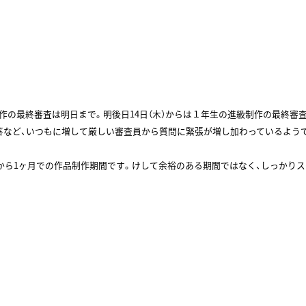
作の最終審査は明日まで。明後日14日（木）からは１年生の進級制作の最終審
答など、いつもに増して厳しい審査員から質問に緊張が増し加わっているよう
月から1ヶ月での作品制作期間です。けして余裕のある期間ではなく、しっかり